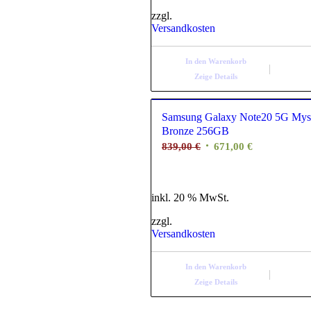
so
zzgl.
Versandkosten
In den Warenkorb
Zeige Details
Samsung Galaxy Note20 5G Mys
Bronze 256GB
839,00
€
671,00
€
inkl. 20 % MwSt.
zzgl.
Versandkosten
In den Warenkorb
Zeige Details