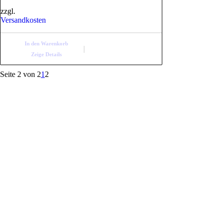
zzgl.
Versandkosten
In den Warenkorb
Zeige Details
Seite 2 von 2
1
2