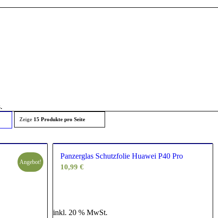
.
Zeige
Klicke,
15 Produkte pro Seite
m die
rodukte
Panzerglas Schutzfolie Huawei P40 Pro
Angebot!
10,99
€
ufsteigender
eihenfolge
u
inkl. 20 % MwSt.