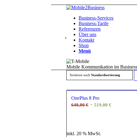
Business-Services
Business-Tarife
Referenzen
Über uns
Kontakt
Shop
Menü
Mobile Kommunikation im Business
Sortieren nach
Standardsortierung
u
P
OnePlus 8 Pro
in
649,00
€
519,00
€
a
R
z
inkl. 20 % MwSt.