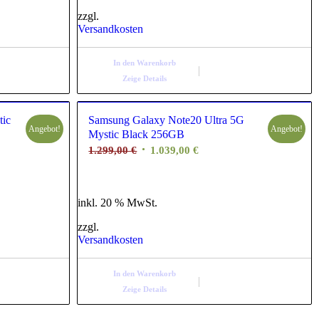
rtieren
zzgl.
Versandkosten
In den Warenkorb
Zeige Details
tic
Samsung Galaxy Note20 Ultra 5G
Angebot!
Angebot!
Mystic Black 256GB
1.299,00
€
1.039,00
€
inkl. 20 % MwSt.
zzgl.
Versandkosten
In den Warenkorb
Zeige Details